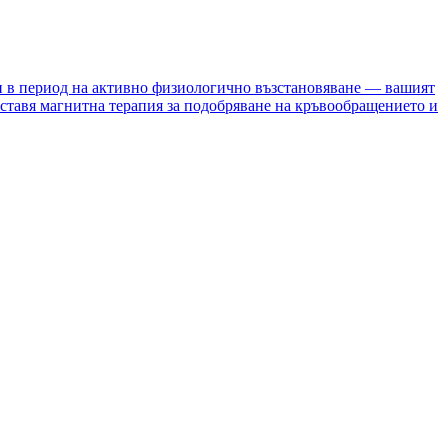
и в период на активно физиологично възстановяване — вашият
ставя магнитна терапия за подобряване на кръвообращението и