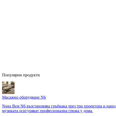
Популярни продукти
Масажно оборудване N6
Nuga Best N6 възстановява гръбнака чрез три проектора и нан
музиката осигуряват професионална грижа у дома.