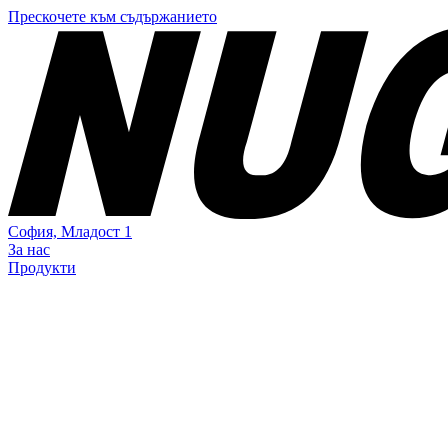
Прескочете към съдържанието
София,
Младост 1
За нас
Продукти