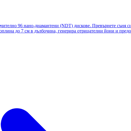
чително 96 нано-диамантени (NDT) дискове. Превърнете съня с
плина до 7 см в дълбочина, генерира отрицателни йони и предо