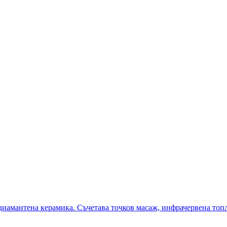
одиамантена керамика. Съчетава точков масаж, инфрачервена топ