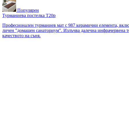
Популярен
Турманиева постелка T20p
Професионален турманиев мат с 987 керамични елемента, вклю
личен "домашен санаториум". Излъчва далечна инфрачервена то
качеството на съня.