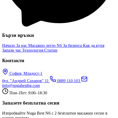
Бързи връзки
Начало
За нас
Масажно легло N6
За бизнеса
Как да купя
Запази час
Технология
Статии
Контакти
София, Младост-1
бул. "Андрей Сахаров" 11
0889 110 103
info@nugabestbg.com
Пон–Пет: 9:00–18:30
Запазете безплатна сесия
Изпробвайте Nuga Best N6 с 2 безплатни масажни сесии в
нашия шоурум.