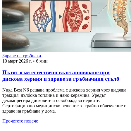
Здраве на гръбнака
10 март 2026 г.
•
6 мин
Пътят към естествено възстановяване при
дискова херния и здраве за гръбначния стълб
Nuga Best N6 решава проблема с дискова херния чрез щадяща
тракция, дълбока топлина и нано-керамика. Уредът
декомпресира дисковете и освобождава нервите.
Сертифицирано медицинско решение за трайно облекчение и
здраве на гръбнака у дома.
Прочетете повече