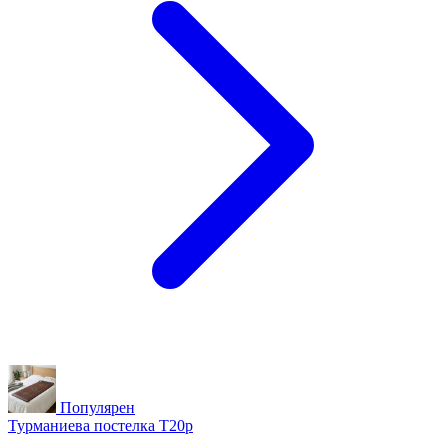
Популярен
Турманиева постелка T20p