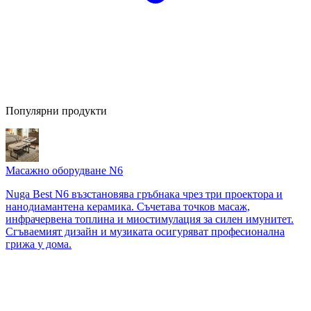
Популярни продукти
Масажно оборудване N6
Nuga Best N6 възстановява гръбнака чрез три проектора и
нанодиамантена керамика. Съчетава точков масаж,
инфрачервена топлина и миостимулация за силен имунитет.
Сгъваемият дизайн и музиката осигуряват професионална
грижа у дома.