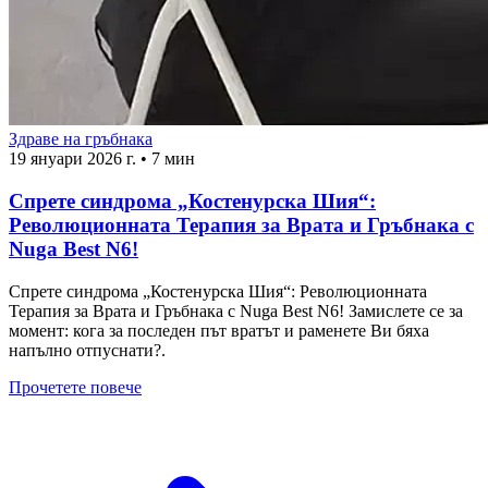
Здраве на гръбнака
19 януари 2026 г.
•
7 мин
Спрете синдрома „Костенурска Шия“:
Революционната Терапия за Врата и Гръбнака с
Nuga Best N6!
Спрете синдрома „Костенурска Шия“: Революционната
Терапия за Врата и Гръбнака с Nuga Best N6! Замислете се за
момент: кога за последен път вратът и раменете Ви бяха
напълно отпуснати?.
Прочетете повече