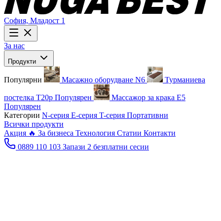
София,
Младост 1
За нас
Продукти
Популярни
Масажно оборудване N6
Турманиева
постелка T20p
Популярен
Массажор за крака E5
Популярен
Категории
N-серия
E-серия
T-серия
Портативни
Всички продукти
Акция 🔥
За бизнеса
Технология
Статии
Контакти
0889 110 103
Запази 2 безплатни сесии