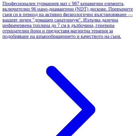
Професионален турманиев мат с 987 керамични елемента,
включително 96 нано-диамантени (NDT) дискове. Превърнете
съня си в период на активно физиологично възстановяване —
вашият личен "домашен санаториум". Излъчва далечна
инфрачервена топлина до 7 см в дълбочина, генерира
отрицателни йони и предоставя магнитна терапия за
подобряване на кръвообращението и качеството на съня.