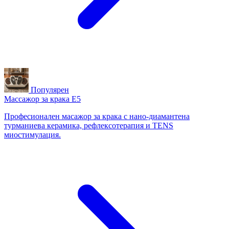
Популярен
Массажор за крака E5
Професионален масажор за крака с нано-диамантена
турманиева керамика, рефлексотерапия и TENS
миостимулация.