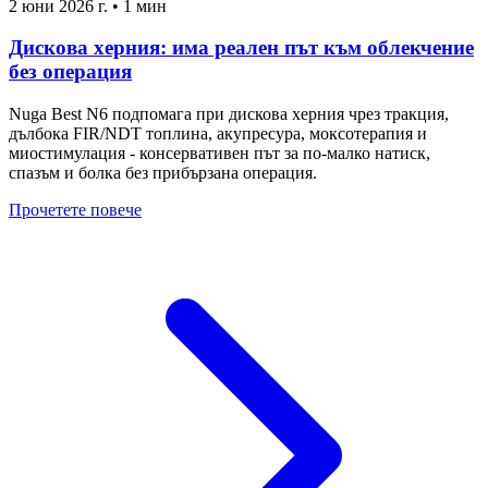
2 юни 2026 г.
•
1 мин
Дискова херния: има реален път към облекчение
без операция
Nuga Best N6 подпомага при дискова херния чрез тракция,
дълбока FIR/NDT топлина, акупресура, моксотерапия и
миостимулация - консервативен път за по-малко натиск,
спазъм и болка без прибързана операция.
Прочетете повече